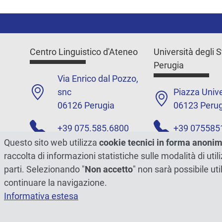
Centro Linguistico d'Ateneo
Università degli S
Perugia
Via Enrico dal Pozzo,
snc
Piazza Unive
06126 Perugia
06123 Perug
+39 075.585.6800
+39 075585
Questo sito web utilizza
cookie tecnici in forma anoni
Fax. (+39) 075.585.6808
Contatti
raccolta di informazioni statistiche sulle modalità di ut
Email: centro.cla@unipg.it
parti. Selezionando "
Non accetto
" non sarà possibile uti
PEC: cla@cert.unipg.it
continuare la navigazione.
Informativa estesa
© 2026 - Università degli Studi di Perugia