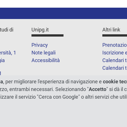
tudi di
Unipg.it
Altri link
Privacy
Prenotazio
rsità, 1
Note legali
Iscrizione 
ia
Accessibilità
Calendari 
Calendari t
1
Amministr
ma
, per migliorare l'esperienza di navigazione e
cookie tec
trasparent
ilizzo, entrambi necessari. Selezionando "
Accetto
" si dà il
Cookie
lizzare il servizio "Cerca con Google" o altri servizi che u
Mappa del 