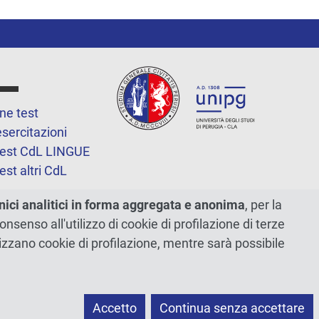
ne test
esercitazioni
test CdL LINGUE
est altri CdL
azione
nici analitici in forma aggregata e anonima
, per la
e
 consenso all'utilizzo di cookie di profilazione di terze
tilizzano cookie di profilazione, mentre sarà possibile
sito
Accetto
Continua senza accettare