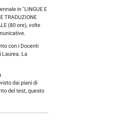
riennale in "LINGUE E
E E TRADUZIONE
E (80 ore), volte
municative.
nto con i Docenti
di Laurea. La
à
isto dai piani di
nto del test, questo