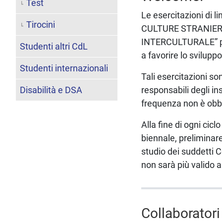
Test
Le esercitazioni di l
Tirocini
CULTURE STRANIERE
INTERCULTURALE” prev
Studenti altri CdL
a favorire lo svilup
Studenti internazionali
Tali esercitazioni s
Disabilità e DSA
responsabili degli in
frequenza non è obbl
Alla fine di ogni cic
biennale, preliminar
studio dei suddetti 
non sarà più valido a
Collaboratori