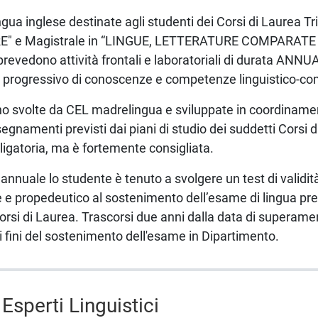
ingua inglese destinate agli studenti dei Corsi di Laurea T
" e Magistrale in “LINGUE, LETTERATURE COMPARAT
edono attività frontali e laboratoriali di durata ANNUAL
po progressivo di conoscenze e competenze linguistico-co
ono svolte da CEL madrelingua e sviluppate in coordiname
segnamenti previsti dai piani di studio dei suddetti Corsi 
igatoria, ma è fortemente consigliata.
lo annuale lo studente è tenuto a svolgere un test di validit
e e propedeutico al sostenimento dell’esame di lingua prev
Corsi di Laurea. Trascorsi due anni dalla data di superame
i fini del sostenimento dell'esame in Dipartimento.
 Esperti Linguistici