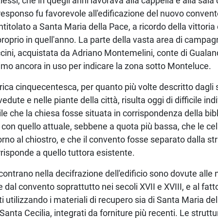
ssi, che in quegli anni lavorava alla cappella e alla sala 
l responso fu favorevole all'edificazione del nuovo conven
titolato a Santa Maria della Pace, a ricordo della vittoria c
roprio in quell'anno. La parte della vasta area di campag
cini, acquistata da Adriano Montemelini, conte di Guala
mo ancora in uso per indicare la zona sotto Monteluce.
rica cinquecentesca, per quanto più volte descritto dagli s
dute e nelle piante della città, risulta oggi di difficile in
 che la chiesa fosse situata in corrispondenza della bibli
 con quello attuale, sebbene a quota più bassa, che le cel
torno al chiostro, e che il convento fosse separato dalla s
rrisponde a quello tuttora esistente.
incontrano nella decifrazione dell'edificio sono dovute all
 dal convento soprattutto nei secoli XVII e XVIII, e al fa
i utilizzando i materiali di recupero sia di Santa Maria de
anta Cecilia, integrati da forniture più recenti. Le strutt