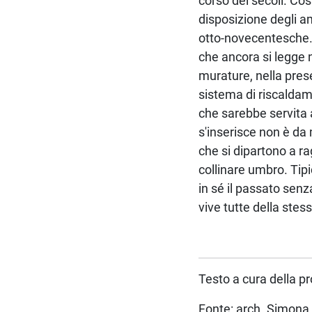
corso dei secoli. Co
disposizione degli a
otto-novecentesche. L
che ancora si legge n
murature, nella prese
sistema di riscaldame
che sarebbe servita a
s'inserisce non è da 
che si dipartono a r
collinare umbro. Tipi
in sé il passato sen
vive tutte della stes
Testo a cura della p
Fonte: arch. Simona