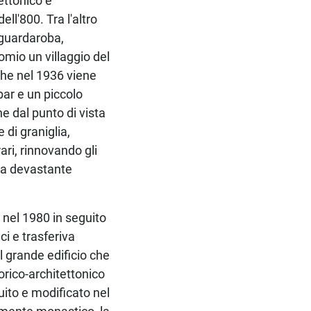
tettonico e
ell'800. Tra l'altro
 guardaroba,
comio un villaggio del
che nel 1936 viene
bar e un piccolo
e dal punto di vista
 di graniglia,
ri, rinnovando gli
 la devastante
 nel 1980 in seguito
ci e trasferiva
el grande edificio che
orico-architettonico
tuito e modificato nel