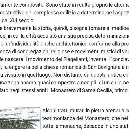
riamente composite. Sono state in realtà proprio le alter
 costruttive del complesso edilizio a determinarne l'aspet
dal XIII secolo.
re brevemente la storia, quindi, bisogna tornare al medi
cioè, in cui la città acquistò una sua precisa determinazione
ne, un'individualità anche architettonica conforme alla p
enza di congregazioni religiose e movimenti mistici di vari
de nascere il movimento dei Flagellanti, inventa il "concla
III, fa erigere la bella chiesa romanica di San Bevignate a
a vissuto in quel luogo. Non distante da questa antica ch
n una zona ancora quasi campestre a non più di un chilome
ato negli stessi anni il Monastero di Santa Cecilia, primo 
Alcuni tratti murari in pietra arenaria 
testimonianza del Monastero, che nel
tutte le monache, decadde in uno stat