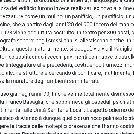
 le decorazioni, la distribuzione interna, il linguaggio archi
za dell'edificio furono invece realizzati ex novo alla fine d
trezzature come un mulino, un panificio, un pastificio, un
cucine, che a partire dagli anni '20 del 900 fecero del mani
1928 viene addirittura costruito un teatro per 300 posti, 
ografo sonoro: negli stessi anni si allestiscono anche un 
ltre a questo, naturalmente, si adeguò via via il Padiglion
ttonico sostituendo i vecchi pavimenti con nuove piastrelle
tinteggiature alle precedenti, costruendo tramezzi mura
do alcune strutture e cercando di bonificare, inutilmente,
 le murature degli ambienti seminterrati.
isuso già negli anni '70, finché venne totalmente dismesso
 da Franco Basaglia, che sopprimeva gli ospedali psichiatri
ti mentali alle Unità Sanitarie Locali. L'aspetto odierno d
uistico di Ateneo è dunque quello di un ricco palinsesto st
ggere le tracce delle molteplici presenze che l'hanno costi