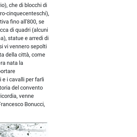
o), che di blocchi di
ttro-cinquecenteschi),
iva fino all'800, se
ca di quadri (alcuni
), statue e arredi di
si vi vennero sepolti
ta della città, come
ra nata la
portare
 i cavalli per farli
toria del convento
icordia, venne
r Francesco Bonucci,