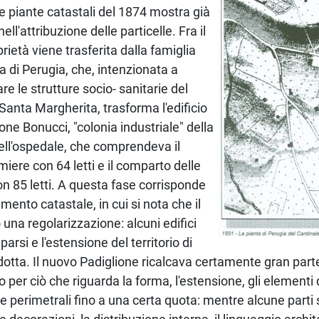
e piante catastali del 1874 mostra già
ll'attribuzione delle particelle. Fra il
prietà viene trasferita dalla famiglia
a di Perugia, che, intenzionata a
e le strutture socio- sanitarie del
Santa Margherita, trasforma l'edificio
ione Bonucci, "colonia industriale" della
ell'ospedale, che comprendeva il
iere con 64 letti e il comparto delle
on 85 letti. A questa fase corrisponde
mento catastale, in cui si nota che il
una regolarizzazione: alcuni edifici
rsi e l'estensione del territorio di
dotta. Il nuovo Padiglione ricalcava certamente gran parte
 per ciò che riguarda la forma, l'estensione, gli elementi
re perimetrali fino a una certa quota: mentre alcune parti st