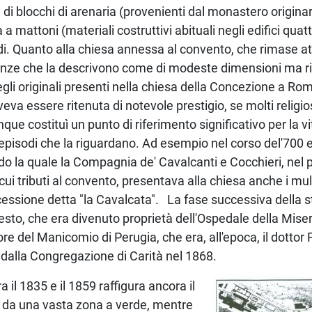
a di blocchi di arenaria (provenienti dal monastero originari
 a mattoni (materiali costruttivi abituali negli edifici qua
ardi. Quanto alla chiesa annessa al convento, che rimase att
nze che la descrivono come di modeste dimensioni ma ric
gli originali presenti nella chiesa della Concezione a Roma
eva essere ritenuta di notevole prestigio, se molti religio
que costituì un punto di riferimento significativo per la vi
episodi che la riguardano. Ad esempio nel corso del'700 e
 la quale la Compagnia de' Cavalcanti e Cocchieri, nel 
 tributi al convento, presentava alla chiesa anche i muli e
cessione detta "la Cavalcata". La fase successiva della s
to, che era divenuto proprietà dell'Ospedale della Miser
ore del Manicomio di Perugia, che era, all'epoca, il dotto
 dalla Congregazione di Carità nel 1868.
a il 1835 e il 1859 raffigura ancora il
 da una vasta zona a verde, mentre