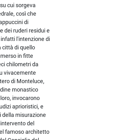
a su cui sorgeva
edrale, così che
cappuccini di
 dei ruderi residui e
infatti l'intenzione di
 città di quello
merso in fitte
eci chilometri da
i fu vivacemente
tero di Monteluce,
rdine monastico
 loro, invocarono
izi aprioristici, e
si della misurazione
'intervento del
del famoso architetto