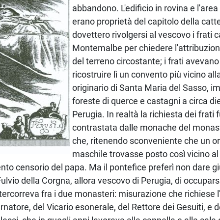
abbandono. L'edificio in rovina e l'are
erano proprietà del capitolo della catt
dovettero rivolgersi al vescovo i frati 
Montemalbe per chiedere l'attribuzione
del terreno circostante; i frati avevano 
ricostruire lì un convento più vicino alla
originario di Santa Maria del Sasso, im
foreste di querce e castagni a circa di
Perugia. In realtà la richiesta dei frat
contrastata dalle monache del monas
che, ritenendo sconveniente che un o
maschile trovasse posto così vicino al
ento censorio del papa. Ma il pontefice preferì non dare giud
 Fulvio della Corgna, allora vescovo di Perugia, di occupar
tercorreva fra i due monasteri: misurazione che richiese l
natore, del Vicario esonerale, del Rettore dei Gesuiti, e 