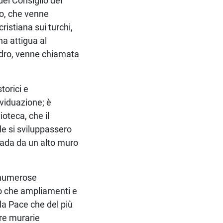
del Consiglio del
to, che venne
ristiana sui turchi,
na attigua al
ndro, venne chiamata
torici e
dividuazione; è
oteca, che il
le si sviluppassero
trada da un alto muro
e numerose
tto che ampliamenti e
lla Pace che del più
ure murarie