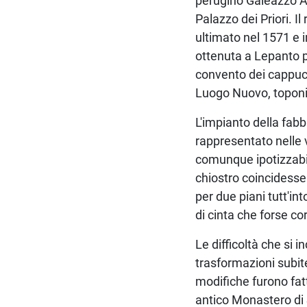
perugino Galeazzo Ale
Palazzo dei Priori. I
ultimato nel 1571 e in
ottenuta a Lepanto p
convento dei cappuc
Luogo Nuovo, toponi
L'impianto della fabb
rappresentato nelle ve
comunque ipotizzabile
chiostro coincidesse
per due piani tutt'in
di cinta che forse co
Le difficoltà che si 
trasformazioni subite
modifiche furono fatt
antico Monastero di S