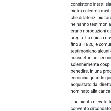
consistono intatti si
pietra calcarea mista
che di laterizi più t
ne hanno testimonia
erano riproduzioni de
pregio. La chiesa dov
fino al 1820, e comun
testimoniano alcuni 
consuetudine secondo
solennemente cospicui
benedire, in una pro
comincia quando ques
acquistato dal dirett
nominato alla carica
Una pianta rilevata fr
convento circondato