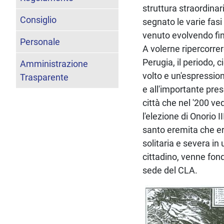
struttura straordina
Consiglio
segnato le varie fasi
venuto evolvendo fin 
Personale
A volerne ripercorre
Perugia, il periodo, 
Amministrazione
volto e un'espressio
Trasparente
e all'importante pres
città che nel '200 ve
l'elezione di Onorio 
santo eremita che er
solitaria e severa i
cittadino, venne fond
sede del CLA.