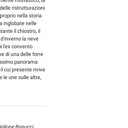
camente monastico, la
elle ristrutturazioni
roprio nella storia
a inglobate nelle
nte il chiostro, il
 d'inverno la neve
ui l'ex convento
ne di una delle forre
lcissimo panorama
il cui presente rivive
le une sulle altre,
iglione Bonucci
.