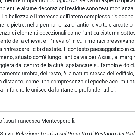
sì, mentre l'impianto tipologico conserva un aspetto tipi
mbienti e alcune decorazioni residue sono testimonianza d
a bellezza e l'interesse dell'intero complesso risiedono p
elle pietre, nella permanenza di antiche volte e arcate or
nza di elementi eccezionali come l'antica cisterna sottosta
nto della chiesa, e il "nevaio" in cui i monaci pressavano
 rinfrescare i cibi d'estate. Il contesto paesaggistico in c
meno, situato com'è lungo l'antica via per Assisi, al margi
aggiera dal centro della città, spalancate sull'ampio e do
camente umbra, del resto, è la natura stessa dell'edificio, 
za distacco, come una compresenza di epoche accumulate 
sa linfa che le unisce da lontane e profonde radici.
rof.ssa Francesca Montesperelli.
 Salvo,
Relazione Tecnica sul Progetto di Restauro del Pad