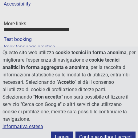
Accessibility
More links
Test booking
Book language practice
Questo sito web utilizza
cookie tecnici in forma anonima
, per
Cookie
migliorare l'esperienza di navigazione e
cookie tecnici
Sitemap
analitici in forma aggregata e anonima
, per la raccolta di
informazioni statistiche sulle modalità di utilizzo, entrambi
necessari. Selezionando "
Accetto
" si dà il consenso
all'utilizzo di cookie di profilazione di terze parti.
Selezionando "
Non accetto
" non sarà possibile utilizzare il
servizio "Cerca con Google" o altri servizi che utilizzano
cookie di profilazione, mentre sarà possibile continuare la
navigazione.
Informativa estesa
© 2026 - Università degli Studi di Perugia
I agree
Continue without accept